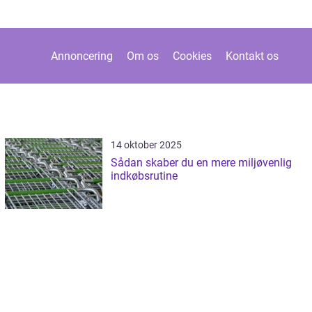
Annoncering
Om os
Cookies
Kontakt os
14 oktober 2025
Sådan skaber du en mere miljøvenlig
indkøbsrutine