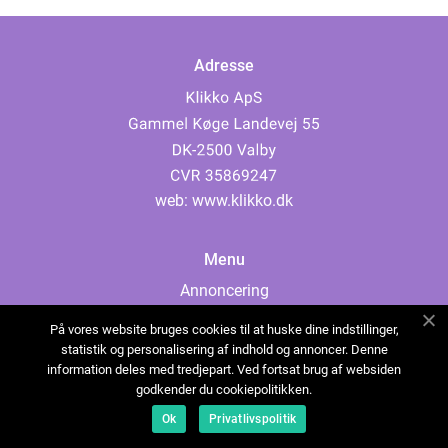
Adresse
web:
www.klikko.dk
Menu
Annoncering
Om os
På vores website bruges cookies til at huske dine indstillinger,
Cookies
statistik og personalisering af indhold og annoncer. Denne
information deles med tredjepart. Ved fortsat brug af websiden
Kontakt os
godkender du cookiepolitikken.
Sitemap
Ok
Privatlivspolitik