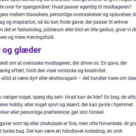
fte over for spørgsmålet: Hvad passer egentlig til modtageren?
ere mellem klassikere, personlige overraskelser og oplevelser, d
ag og inspiration, så du kan finde gaver, der passer til enhver
et er fødselsdag, jubilæum eller blot en lille gestus, giver vi d
jovere og mere meningsfuld.
r og glæder
nsket om at overraske modtageren, der driver os. En gave, der
ærlig effekt, fordi den viser omtanke og kreativitet.
ltid at være dyrt eller ekstravagant – det handler mere om ide
 vælger noget, spørg dig selv: Hvad kan de lide? En bog, de alti
deres hobby, eller noget sjovt og skævt, der kan pynte i hjemmet.
ker eller personlige præferencer, gør stor forskel.
gaver som tøj eller chokolade er fine, men ofte forventede. At gi
lagt tanke bag. Det kan være en håndlavet notesbog, en unik