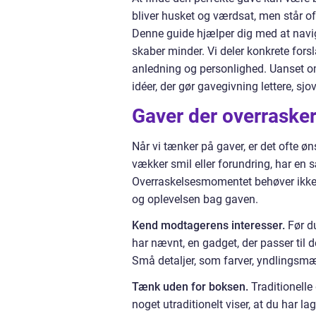
bliver husket og værdsat, men står o
Denne guide hjælper dig med at navig
skaber minder. Vi deler konkrete forsl
anledning og personlighed. Uanset om d
idéer, der gør gavegivning lettere, s
Gaver der overraske
Når vi tænker på gaver, er det ofte ø
vækker smil eller forundring, har en s
Overraskelsesmomentet behøver ikke a
og oplevelsen bag gaven.
Kend modtagerens interesser.
Før du
har nævnt, en gadget, der passer til 
Små detaljer, som farver, yndlingsmær
Tænk uden for boksen.
Traditionelle 
noget utraditionelt viser, at du har 