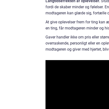
Langtidseffekten af oplevelser.
Studi
fordi de skaber minder og følelser. En
modtageren kan glæde sig, fortælle 
At give oplevelser frem for ting kan æ
en ting, får modtageren minder og his
Gaver handler ikke om pris eller stør
overraskende, personligt eller en opl
modtageren og giver med hjertet, bl