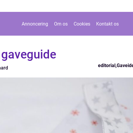
Annoncering
Om os
Cookies
Kontakt os
e gaveguide
editorial
,
Gaveid
aard