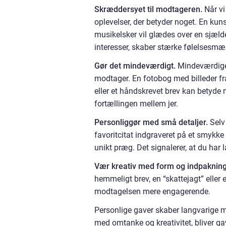
Skræddersyet til modtageren.
Når vi
oplevelser, der betyder noget. En kuns
musikelsker vil glædes over en sjælden
interesser, skaber stærke følelsesmæ
Gør det mindeværdigt.
Mindeværdige 
modtager. En fotobog med billeder fra
eller et håndskrevet brev kan betyde
fortællingen mellem jer.
Personliggør med små detaljer.
Selv 
favoritcitat indgraveret på et smykke
unikt præg. Det signalerer, at du har 
Vær kreativ med form og indpakning
hemmeligt brev, en “skattejagt” eller
modtagelsen mere engagerende.
Personlige gaver skaber langvarige mi
med omtanke og kreativitet, bliver ga