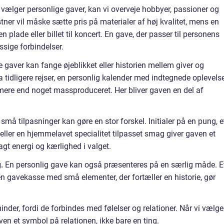
 vælger personlige gaver, kan vi overveje hobbyer, passioner og
tner vil måske sætte pris på materialer af høj kvalitet, mens en
 plade eller billet til koncert. En gave, der passer til personens
ssige forbindelser.
gaver kan fange øjeblikket eller historien mellem giver og
 tidligere rejser, en personlig kalender med indtegnede oplevelse
 mere end noget massproduceret. Her bliver gaven en del af
små tilpasninger kan gøre en stor forskel. Initialer på en pung, e
 eller en hjemmelavet specialitet tilpasset smag giver gaven et
lagt energi og kærlighed i valget.
.
En personlig gave kan også præsenteres på en særlig måde. E
 en gavekasse med små elementer, der fortæller en historie, gør
nder, fordi de forbindes med følelser og relationer. Når vi vælge
ven et symbol på relationen, ikke bare en ting.