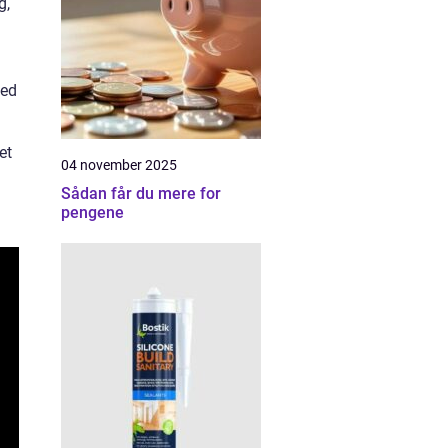
g,
i
ved
et
04 november 2025
Sådan får du mere for
pengene