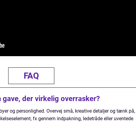
FAQ
 gave, der virkelig overrasker?
yer og personlighed. Overvej små, kreative detaljer og tænk på,
kelseselement, fx gennem indpakning, ledetråde eller uventede