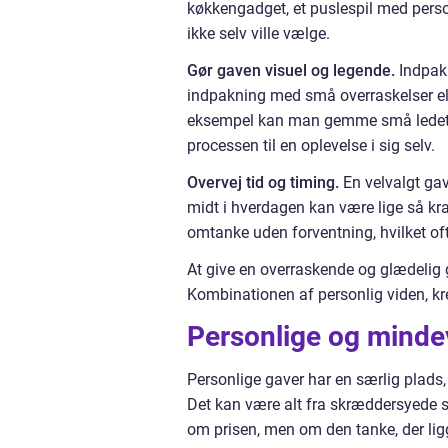
køkkengadget, et puslespil med perso
ikke selv ville vælge.
Gør gaven visuel og legende.
Indpakn
indpakning med små overraskelser ell
eksempel kan man gemme små ledetrå
processen til en oplevelse i sig selv.
Overvej tid og timing.
En velvalgt gav
midt i hverdagen kan være lige så kraf
omtanke uden forventning, hvilket of
At give en overraskende og glædelig
Kombinationen af personlig viden, kre
Personlige og minde
Personlige gaver har en særlig plads, 
Det kan være alt fra skræddersyede sm
om prisen, men om den tanke, der lig