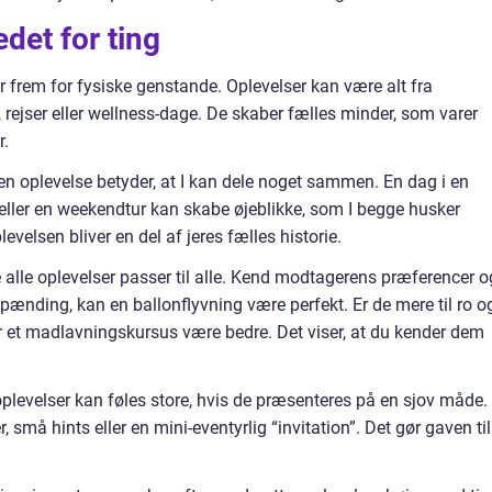
edet for ting
 frem for fysiske genstande. Oplevelser kan være alt fra
, rejser eller wellness-dage. De skaber fælles minder, som varer
r.
en oplevelse betyder, at I kan dele noget sammen. En dag i en
 eller en weekendtur kan skabe øjeblikke, som I begge husker
levelsen bliver en del af jeres fælles historie.
 alle oplevelser passer til alle. Kend modtagerens præferencer o
ænding, kan en ballonflyvning være perfekt. Er de mere til ro o
er et madlavningskursus være bedre. Det viser, at du kender dem
levelser kan føles store, hvis de præsenteres på en sjov måde.
 små hints eller en mini-eventyrlig “invitation”. Det gør gaven til
.