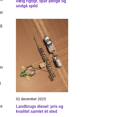
vælg rigtigt, spar penge og
undgå spild
er
ig
en
d
02 december 2025
ve
Landbrugs diesel: pris og
kvalitet samlet ét sted