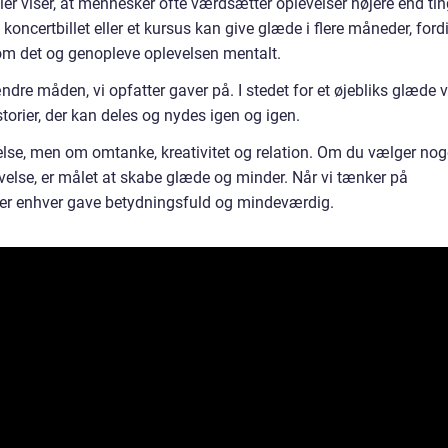
er viser, at mennesker ofte værdsætter oplevelser højere end tin
 koncertbillet eller et kursus kan give glæde i flere måneder, ford
om det og genopleve oplevelsen mentalt.
ndre måden, vi opfatter gaver på. I stedet for et øjebliks glæde 
torier, der kan deles og nydes igen og igen.
relse, men om omtanke, kreativitet og relation. Om du vælger nog
evelse, er målet at skabe glæde og minder. Når vi tænker på
iver enhver gave betydningsfuld og mindeværdig.