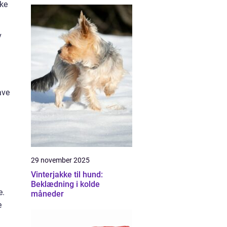
ske
v
ave
29 november 2025
Vinterjakke til hund:
Beklædning i kolde
e.
måneder
e