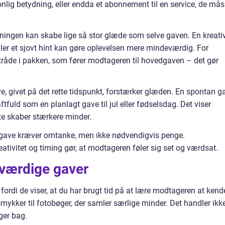
nlig betydning, eller endda et abonnement til en service, de må
ingen kan skabe lige så stor glæde som selve gaven. En kreati
er et sjovt hint kan gøre oplevelsen mere mindeværdig. For
de i pakken, som fører modtageren til hovedgaven – det gør
e, givet på det rette tidspunkt, forstærker glæden. En spontan g
tfuld som en planlagt gave til jul eller fødselsdag. Det viser
te skaber stærkere minder.
 gave kræver omtanke, men ikke nødvendigvis penge.
ativitet og timing gør, at modtageren føler sig set og værdsat.
værdige gaver
fordi de viser, at du har brugt tid på at lære modtageren at kend
ykker til fotobøger, der samler særlige minder. Det handler ikk
ger bag.