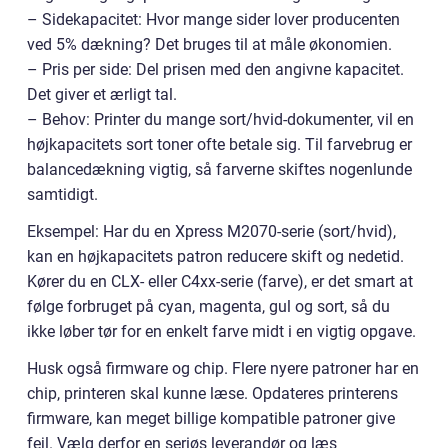
– Sidekapacitet: Hvor mange sider lover producenten
ved 5% dækning? Det bruges til at måle økonomien.
– Pris per side: Del prisen med den angivne kapacitet.
Det giver et ærligt tal.
– Behov: Printer du mange sort/hvid-dokumenter, vil en
højkapacitets sort toner ofte betale sig. Til farvebrug er
balancedækning vigtig, så farverne skiftes nogenlunde
samtidigt.
Eksempel: Har du en Xpress M2070-serie (sort/hvid),
kan en højkapacitets patron reducere skift og nedetid.
Kører du en CLX- eller C4xx-serie (farve), er det smart at
følge forbruget på cyan, magenta, gul og sort, så du
ikke løber tør for en enkelt farve midt i en vigtig opgave.
Husk også firmware og chip. Flere nyere patroner har en
chip, printeren skal kunne læse. Opdateres printerens
firmware, kan meget billige kompatible patroner give
fejl. Vælg derfor en seriøs leverandør og læs