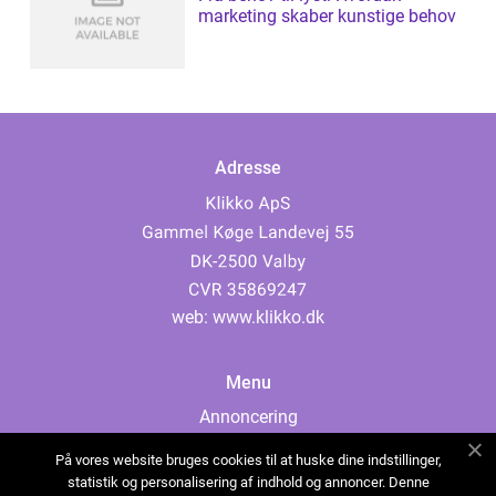
marketing skaber kunstige behov
Adresse
web:
www.klikko.dk
Menu
Annoncering
Om os
På vores website bruges cookies til at huske dine indstillinger,
Cookies
statistik og personalisering af indhold og annoncer. Denne