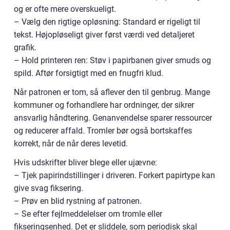
og er ofte mere overskueligt.
– Vælg den rigtige opløsning: Standard er rigeligt til
tekst. Højopløseligt giver først værdi ved detaljeret
grafik.
– Hold printeren ren: Støv i papirbanen giver smuds og
spild. Aftør forsigtigt med en fnugfri klud.
Når patronen er tom, så aflever den til genbrug. Mange
kommuner og forhandlere har ordninger, der sikrer
ansvarlig håndtering. Genanvendelse sparer ressourcer
og reducerer affald. Tromler bør også bortskaffes
korrekt, når de når deres levetid.
Hvis udskrifter bliver blege eller ujævne:
– Tjek papirindstillinger i driveren. Forkert papirtype kan
give svag fiksering.
– Prøv en blid rystning af patronen.
– Se efter fejlmeddelelser om tromle eller
fikseringsenhed. Det er sliddele, som periodisk skal