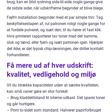
brug, kan en blid rystning side-til-side nogle gange give
de sidste sider, når udskrifterne begynder at blive blege.
Fejlfri installation begynder med et par simple trin: Tag
beskyttelsestapen af, rul patronen roligt nogle gange for
at fordele pulveret, og isæt den, til du hører et fast klik.
Hvis printeren rapporterer lav toner med det samme,
sluk og tænd, eller fjern og isæt patronen igen. Hjælper
det ikke, er det typisk chip-læsningen, der driller kontakt
forhandleren.
Få mere ud af hver udskrift:
kvalitet, vedligehold og miljø
Vil du strække kapaciteten uden at sænke kvaliteten,
kan små vaner gøre en stor forskel:
– Brug kladdetilstand til interne udkast. Det sparer toner
og går hurtigere.
– Print to-sidet som standard. Halverer papirforbruget