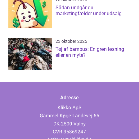
Sådan undgår du
marketingfælder under udsalg
23 oktober 2025
Tøj af bambus: En grøn løsning
eller en myte?
Adresse