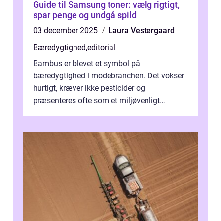
Guide til Samsung toner: vælg rigtigt,
spar penge og undgå spild
03 december 2025
Laura Vestergaard
Bæredygtighed
,
editorial
Bambus er blevet et symbol på
bæredygtighed i modebranchen. Det vokser
hurtigt, kræver ikke pesticider og
præsenteres ofte som et miljøvenligt
alternativ til bomuld. Men...