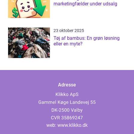
marketingfælder under udsalg
23 oktober 2025
Tøj af bambus: En grøn løsning
eller en myte?
Adresse
web:
www.klikko.dk