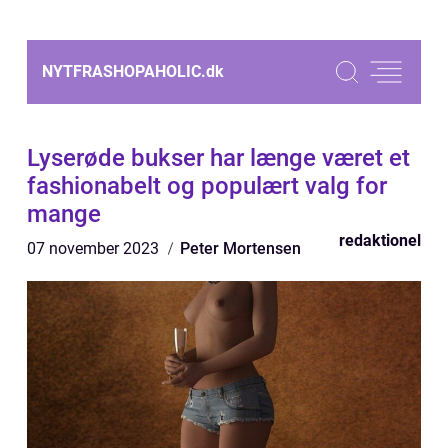
NYTFRASHOPAHOLIC.
dk
Lyserøde bukser har længe været et
fashionabelt og populært valg for
mange
redaktionel
07 november 2023
Peter Mortensen