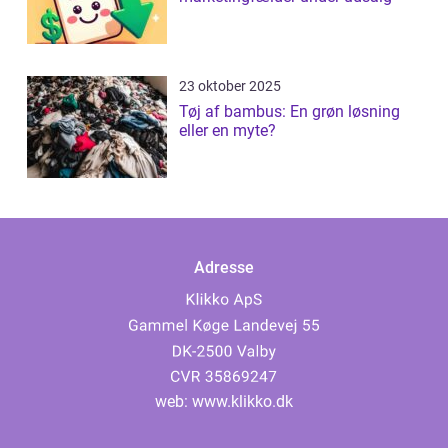
23 oktober 2025
Tøj af bambus: En grøn løsning
eller en myte?
Adresse
web:
www.klikko.dk