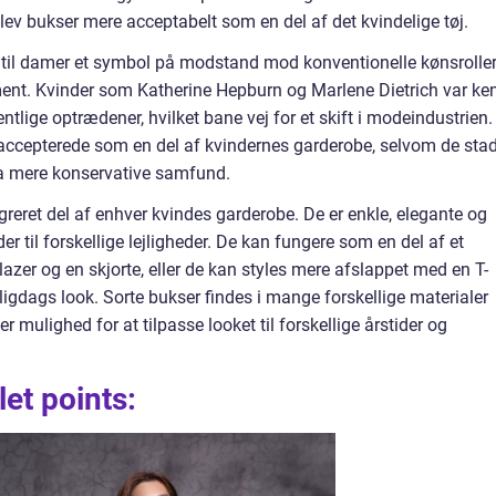
lev bukser mere acceptabelt som en del af det kvindelige tøj.
er til damer et symbol på modstand mod konventionelle kønsrolle
nt. Kvinder som Katherine Hepburn og Marlene Dietrich var ke
entlige optrædener, hvilket bane vej for et skift i modeindustrien.
accepterede som en del af kvindernes garderobe, selvom de sta
a mere konservative samfund.
egreret del af enhver kvindes garderobe. De er enkle, elegante og
er til forskellige lejligheder. De kan fungere som en del af et
lazer og en skjorte, eller de kan styles mere afslappet med en T-
gligdags look. Sorte bukser findes i mange forskellige materialer
r mulighed for at tilpasse looket til forskellige årstider og
et points: