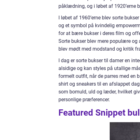
påklædning, og i løbet af 1920’erne b
I løbet af 1960’erne blev sorte buks
og et symbol på kvindelig empowerme
for at bære bukser i deres film og off
Sorte bukser blev mere populære og 
blev mødt med modstand og kritik fr
I dag er sorte bukser til damer en int
alsidige og kan styles på utallige måd
formelt outfit, når de parres med en b
shirt og sneakers til en afslappet da
som bomuld, uld og læder, hvilket give
personlige præferencer.
Featured Snippet bull