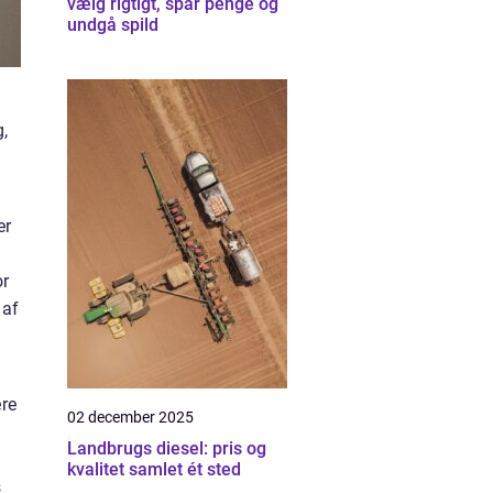
vælg rigtigt, spar penge og
undgå spild
,
er
or
 af
ære
02 december 2025
Landbrugs diesel: pris og
kvalitet samlet ét sted
s