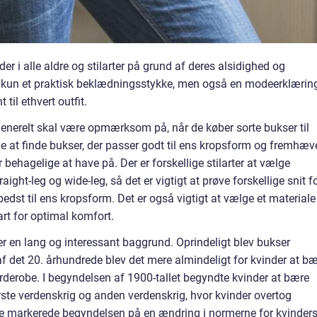
r i alle aldre og stilarter på grund af deres alsidighed og
ke kun et praktisk beklædningsstykke, men også en modeerklæring
til ethvert outfit.
 generelt skal være opmærksom på, når de køber sorte bukser til
e at finde bukser, der passer godt til ens kropsform og fremhæv
behagelige at have på. Der er forskellige stilarter at vælge
aight-leg og wide-leg, så det er vigtigt at prøve forskellige snit f
 bedst til ens kropsform. Det er også vigtigt at vælge et materiale
art for optimal komfort.
mer en lang og interessant baggrund. Oprindeligt blev bukser
f det 20. århundrede blev det mere almindeligt for kvinder at b
derobe. I begyndelsen af 1900-tallet begyndte kvinder at bære
rste verdenskrig og anden verdenskrig, hvor kvinder overtog
e markerede begyndelsen på en ændring i normerne for kvinder