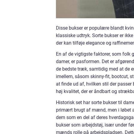
Disse bukser er populære blandt kvinde
klassiske udtryk. Sorte bukser er ik
der kan tilføje elegance og raffinement 
En af de vigtigste faktorer, som folk
damer, er pasformen. Det er afgørend
de bedste træk, samtidig med at de er 
imellem, såsom skinny-fit, bootcut, str
at finde ud af, hvilken stil der passer
høj kvalitet, der er åndbart og strækb
Historisk set har sorte bukser til da
primært brugt af mænd, men i løbet a
dem som en del af deres hverdagsgar
bukser som arbejdstøj, især under fø
mænds rolle på arbejdspladsen. Dett